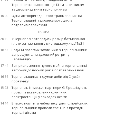
11:21
Звання «Почесний громадянин міста
Тернополя» присвоєно ще 13-ти захисникам
та двом видатним тернополянам
10:00
Одна автопригода – троє травмованих: на
Тернопільщині під колеса мотоцикла
потрапив перехожий
ВЧОРА
20:10
У Тернополі затвердили розмір батьківської
плати за навчання у мистецькому ліцеї №21
18:52
Родини полеглих захисників з Тернопільщини
запрошують на духовний ретрит у
Зарваницю
17:44
За привласнення чужого майна тернополянці
загрожує до восьми років позбавлення волі
16:36
Тернопільщина: підсумки доби від Служби
порятунку
15:23
Тернопіль і німецькі партнери GIZ реалізують
проєкт із встановлення сонячних
електростанцій у закладах освіти
14:14
Вчасно помітити небезпеку: для поліцейських
Тернопільщини провели тренінг із протидії
торгівлі дітьми