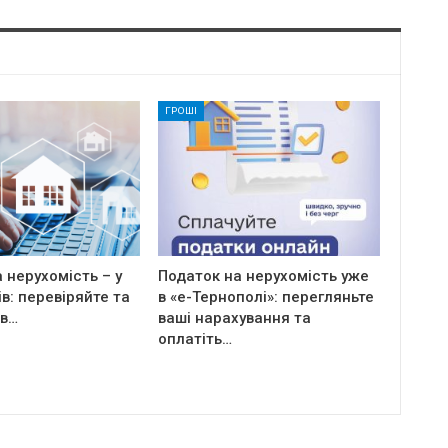
ГРОШІ
 нерухомість – у
Податок на нерухомість уже
ів: перевіряйте та
в «е-Тернополі»: перегляньте
 в…
ваші нарахування та
оплатіть…