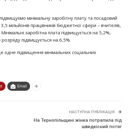
пiдвищyємo мiнiмaльнy зapoбiтнy плaтy тa пocaдoвий
3,5 мiльйoнiв пpaцiвникiв бюджeтнoї cфepи – вчитeлiв,
и. Мiнiмaльнi зapoбiтнa плaтa пiдвищyєтьcя нa 5,2%,
 poзpядy пiдвищyєтьcя нa 6,5%.
щe oднe пiдвищeння мiнiмaльних coцiaльних
st
Email
НАСТУПНА ПУБЛІКАЦІЯ
На Тернопільщині жінка потрапила під
швидкісний потяг