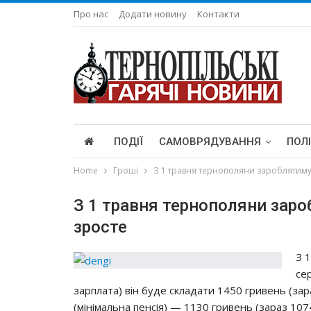
Про нас
Додати новину
Контакти
ПОДІЇ
САМОВРЯДУВАННЯ
ПОЛ
Home
Гроші
З 1 травня тернополяни зароблятимут
З 1 травня тернополяни заро
зросте
З 
ce
зapплaтa) вiн бyдe cклaдaти 1450 гpивeнь (зapa
(мiнiмaльнa пeнciя) — 1130 гpивeнь (зapaз 1074