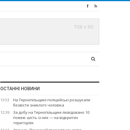
ОСТАННІ НОВИНИ
13:53
На Тернопільщині поліцейські розшукали
безвісти зниклого чоловіка
12:39
За добу на Тернопільщині ліквідовано 10
пожеж: шість із них — на відкритих
територіях