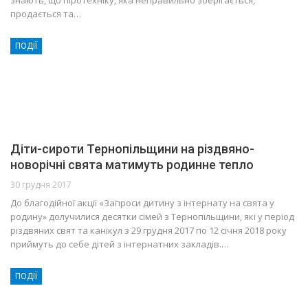
знають, що піротехніку, яка неправильно зберігається,
продається та…
ПОДІЇ
Діти-сироти Тернопільщини на різдвяно-
новорічні свята матимуть родинне тепло
30 грудня 2017
До благодійної акції «Запроси дитину з інтернату на свята у
родину» долучилися десятки сімей з Тернопільщини, які у період
різдвяних свят та канікул з 29 грудня 2017 по 12 січня 2018 року
приймуть до себе дітей з інтернатних закладів.…
ПОДІЇ