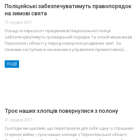
Поліцейські забезпечуватимуть правопорядок
на зимові свята
31 грудня 2017
Понад чотирьохсот працівників Національної поліції
забезпечуватимуть громадський порядок та спокій мешканців
Тернополя і області у період новорічно-різдвяних свят. За
словами заступника начальника управління превентивної…
ПОДІЇ
Троє наших хлопців повернулися з полону
31 грудня 2017
Сьогодні ми щасливі, що перегорнули для себе одну із страшних
сторінок війни, і троє наших хлопців з Тернопільської області