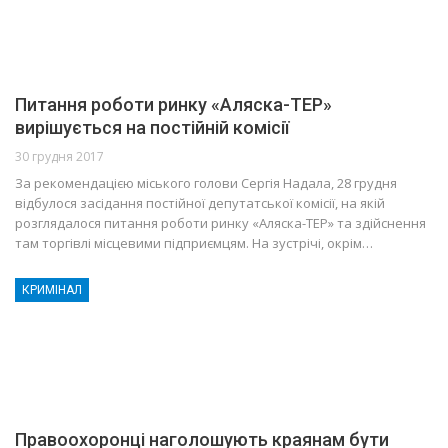
Питання роботи ринку «Аляска-ТЕР»
вирішується на постійній комісії
30 грудня 2017
За рекомендацією міського голови Сергія Надала, 28 грудня
відбулося засідання постійної депутатської комісії, на якій
розглядалося питання роботи ринку «Аляска-ТЕР» та здійснення
там торгівлі місцевими підприємцям. На зустрічі, окрім…
КРИМІНАЛ
Правоохоронці наголошують краянам бути