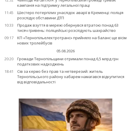
кампанія на підтримку легальної праці
11:45
Шестеро потерпілих унаслідок аварії в Кременці: поліція
розслідує обставини ДТП
10:33
Продаж взуття в мережі обернувся втратою понад 63
тисяч гривень: поліцейські розслідують шахрайство
09:17
КП «Тернопільелектротранс» прийняло на баланс ще вісім
нових тролейбусів
05.08.2026
20:20
Громади Тернопільщини отримали понад 6,5 млрд грн
податкових надходжень
18:41
Сів за кермо без прав та нетверезий: житель
Тернопільського району хабарем намагався відкупитися
від відповідальності