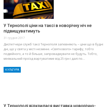
У Тернополі ціни на таксі в новорічну ніч не
підвищуватимуть
31 грудня 2017
Диспетчери служб таксі Тернополя запевняють – ціни що в будні
дні, що у свята у місті незмінні. «Святкового» тарифу, тобто
подвійного, а то й більше, запроваджувати не будуть. Тобто,
мінімальний проїзд вартуватиме від 25 грн і далі по…
КУЛЬТУРА
У Тернополі відкрилася виставка новорічно-