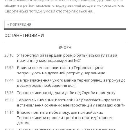
місцями в регіоні можливі опади у вигляді дощів з мокрим снігом.
Європейські погодні умови спостерігаються на…
ПОПЕРЕДНЯ
ОСТАННІ НОВИНИ
ВЧОРА
20:10
У Тернополі затвердили розмір батьківської плати за
навчання у мистецькому ліцеї №21
18:52
Родини полеглих захисників з Тернопільщини
запрошують на духовний ретрит у Зарваницю
17:44
За привласнення чужого майна тернополянці загрожує до
восьми років позбавлення волі
16:36
Тернопільщина: підсумки доби від Служби порятунку
15:23
Тернопіль і німецькі партнери GIZ реалізують проєкт із
встановлення сонячних електростанцій у закладах освіти
14:14
Вчасно помітити небезпеку: для поліцейських
Тернопільщини провели тренінг із протидії торгівлі
дітьми
12:52
«Виходь на світло!»: у Тернопільській громаді триває