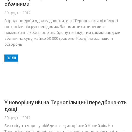
обачними
30 грудня 2017
Впродовж доби одразу двоє жителів Тернопільської області
потерпіли від рук невідомих. Зловмисники винесли з
помешкання краян всю знайдену готівку, тим самим завдали
збитки на суму майже 50 000 гривень. Крадії не залишили
осторонь…
ПОДІЇ
У новорічну ніч на Тернопільщині передбачають
дощі
30 грудня 2017
Без снігу та морозу обійдеться цьогорічний Новий рік. На
Тернопільщині передбачають плюсову температуру повітря, а