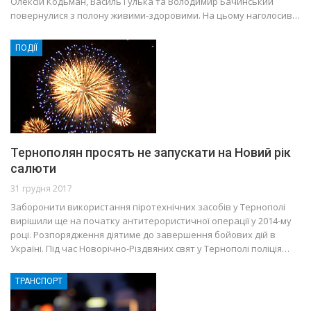
Олексій Кодьман, Василь Гулька та Володимир Бачинський
повернулися з полону живими-здоровими. На цьому наголосив…
ПОДІЇ
Тернополян просять не запускати на Новий рік
салюти
31 грудня 2017
Заборонити використання піротехнічних засобів у Тернополі
вирішили ще на початку антитерористичної операції у 2014-му
році. Розпорядження діятиме до завершення бойових дій в
Україні. Під час Новорічно-Різдвяних свят у Тернополі поліція…
ТРАНСПОРТ