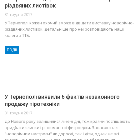
різдвяних листівок
31 грудня 2017
У Тернополі кожен охочий зможе відвідати виставку новорічно-
різдвяних листівок. Детальніше про неї розповідають наші
колеги з ТТБ:
ПОДІЇ
У Тернополі виявили 6 фактів незаконного
продажу піротехніки
31 грудня 2017
До Нового року залишилися лічені дні, тож краяни поспішають
придбати ялинки і різноманітні феєрверки. Запасаються
"новорічним настроєм" як дорослі, так і діти, однак не всі