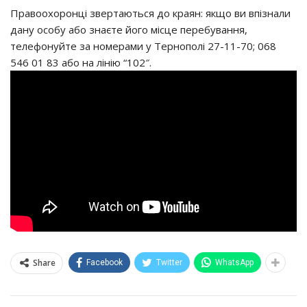
Правоохоронці звертаються до краян: якщо ви впізнали
дану особу або знаєте його місце перебування,
телефонуйте за номерами у Тернополі 27-11-70; 068
546 01 83 або на лінію “102″.
Share
Facebook
Twitter
WhatsApp