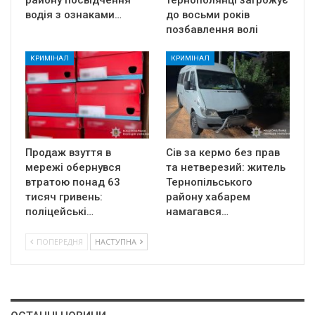
району посвідчення
тернополянці загрожує
водія з ознаками…
до восьми років
позбавлення волі
КРИМІНАЛ
КРИМІНАЛ
Продаж взуття в
Сів за кермо без прав
мережі обернувся
та нетверезий: житель
втратою понад 63
Тернопільського
тисяч гривень:
району хабарем
поліцейські…
намагався…
ПОПЕРЕДНЯ
НАСТУПНА