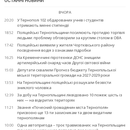
ОСТАННІ НОВИНИ
ВЧОРА
20:20
У Тернополі 102 обдарованих учнів і студентів
отримають іменні стипендії
18:52
Поліцейські Тернопільщини посилюють протидію торгівлі
людьми: проблему обговорили за круглим столом в ОВА
17:42
Поліцейські виявили у жителя Чортківського району
посвідчення водія з ознаками підробки
16:25
На Кременеччині піротехніки ДСНС знищили
артилерійський снаряд часів Другої світової війни
15:03
Депутати схвалили Прогноз бюджету Тернопільської
міської територіальної громади на 2027-2029 роки
13:53
На Тернопільщині поліцейські розшукали безвісти
зниклого чоловіка
12:39
За добу на Тернопільщині ліквідовано 10 пожеж: шість із
них — на відкритих територіях
11:21
Звання «Почесний громадянин міста Тернополя»
присвоєно ще 13-ти захисникам та двом видатним
тернополянам
10:00
Одна автопригода – троє травмованих: на Тернопільщині