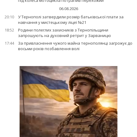
під колеса мотоцикла потрапив перехожий
06.08.2026
20:10
У Тернополі затвердили розмір батьківської плати за
навчання у мистецькому ліцеї №21
18:52
Родини полеглих захисників з Тернопільщини
запрошують на духовний ретрит у Зарваницю
17:44
За привласнення чужого майна тернополянці загрожує до
восьми років позбавлення волі