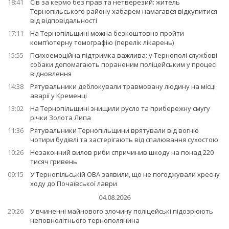
18:41
Сів за кермо без прав та нетверезий: житель
Тернопільського району хабарем намагався відкупитися
від відповідальності
17:11
На Тернопільщині можна безкоштовно пройти
комп’ютерну томографію (перелік лікарень)
15:55
Психоемоційна підтримка важлива: у Тернополі службові
собаки допомагають пораненим поліцейським у процесі
відновлення
14:38
Рятувальники деблокували травмовану людину на місці
аварії у Кременці
13:02
На Тернопільщині знищили русло та прибережну смугу
річки Золота Липа
11:36
Рятувальники Тернопільщини врятували від вогню
чотири будівлі та застерігають від спалювання сухостою
10:26
Незаконний вилов риби спричинив шкоду на понад 220
тисяч гривень
09:15
У Тернопільській ОВА заявили, що не погоджували хресну
ходу до Почаївської лаври
04.08.2026
20:26
У вчиненні майнового злочину поліцейські підозрюють
неповнолітнього тернополянина