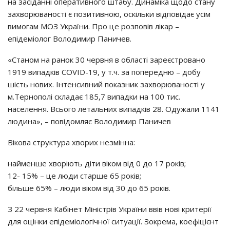
на засіданні оперативного штабу. Динаміка щодо стану
захворюваності є позитивною, оскільки відповідає усім
вимогам МОЗ України. Про це розповів лікар –
епідеміолог Володимир Паничев.
«Станом на ранок 30 червня в області зареєстровано
1919 випадків COVID-19, у т.ч. за попередню – добу
шість нових. Інтенсивний показник захворюваності у
м.Тернополі складає 185,7 випадки на 100 тис.
населення. Всього летальних випадків 28. Одужали 1141
людина», – повідомляє Володимир Паничев
Вікова структура хворих незмінна:
найменше хворіють діти віком від 0 до 17 років;
12- 15% – це люди старше 65 років;
більше 65% – люди віком від 30 до 65 років.
З 22 червня Кабінет Міністрів України ввів нові критерії
для оцінки епідеміологічної ситуації. Зокрема, коефіцієнт