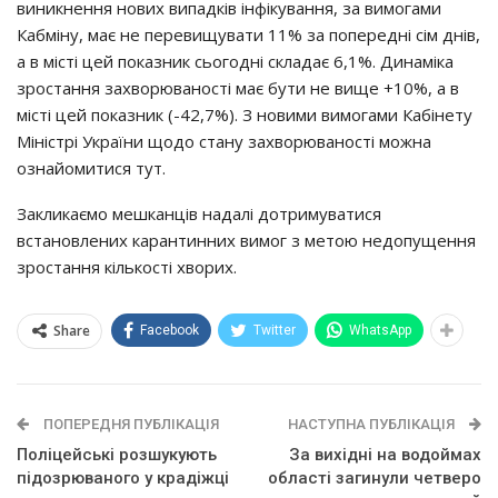
виникнення нових випадків інфікування, за вимогами
Кабміну, має не перевищувати 11% за попередні сім днів,
а в місті цей показник сьогодні складає 6,1%. Динаміка
зростання захворюваності має бути не вище +10%, а в
місті цей показник (-42,7%). З новими вимогами Кабінету
Міністрі України щодо стану захворюваності можна
ознайомитися тут.
Закликаємо мешканців надалі дотримуватися
встановлених карантинних вимог з метою недопущення
зростання кількості хворих.
Share
Facebook
Twitter
WhatsApp
ПОПЕРЕДНЯ ПУБЛІКАЦІЯ
НАСТУПНА ПУБЛІКАЦІЯ
Поліцейські розшукують
За вихідні на водоймах
підозрюваного у крадіжці
області загинули четверо