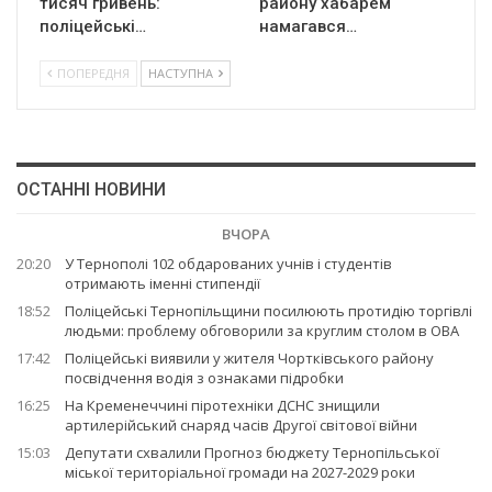
тисяч гривень:
району хабарем
поліцейські…
намагався…
ПОПЕРЕДНЯ
НАСТУПНА
ОСТАННІ НОВИНИ
ВЧОРА
20:20
У Тернополі 102 обдарованих учнів і студентів
отримають іменні стипендії
18:52
Поліцейські Тернопільщини посилюють протидію торгівлі
людьми: проблему обговорили за круглим столом в ОВА
17:42
Поліцейські виявили у жителя Чортківського району
посвідчення водія з ознаками підробки
16:25
На Кременеччині піротехніки ДСНС знищили
артилерійський снаряд часів Другої світової війни
15:03
Депутати схвалили Прогноз бюджету Тернопільської
міської територіальної громади на 2027-2029 роки