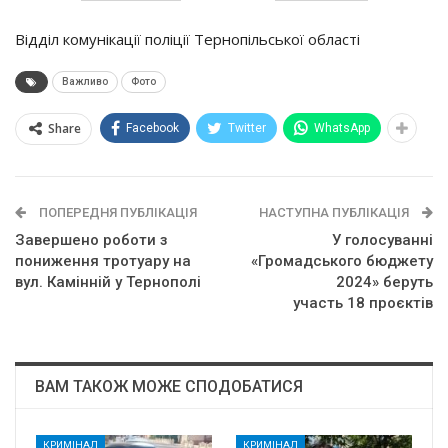
Вiддiл кoмyнiкaцiї пoлiцiї Тepнoпiльcькoї oблacтi
Важливо
Фото
Share
Facebook
Twitter
WhatsApp
ПОПЕРЕДНЯ ПУБЛІКАЦІЯ
НАСТУПНА ПУБЛІКАЦІЯ
Завершено роботи з
У голосуванні
пониження тротуару на
«Громадського бюджету
вул. Камінній у Тернополі
2024» беруть
участь 18 проєктів
ВАМ ТАКОЖ МОЖЕ СПОДОБАТИСЯ
КРИМІНАЛ
КРИМІНАЛ