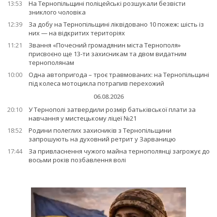
13:53
На Тернопільщині поліцейські розшукали безвісти
зниклого чоловіка
12:39
За добу на Тернопільщині ліквідовано 10 пожеж: шість із
них — на відкритих територіях
11:21
Звання «Почесний громадянин міста Тернополя»
присвоєно ще 13-ти захисникам та двом видатним
тернополянам
10:00
Одна автопригода – троє травмованих: на Тернопільщині
під колеса мотоцикла потрапив перехожий
06.08.2026
20:10
У Тернополі затвердили розмір батьківської плати за
навчання у мистецькому ліцеї №21
18:52
Родини полеглих захисників з Тернопільщини
запрошують на духовний ретрит у Зарваницю
17:44
За привласнення чужого майна тернополянці загрожує до
восьми років позбавлення волі