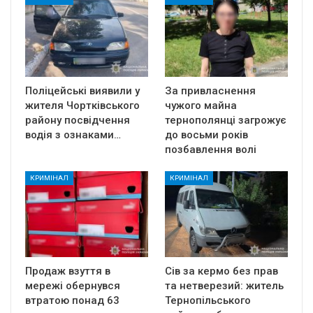
Поліцейські виявили у
За привласнення
жителя Чортківського
чужого майна
району посвідчення
тернополянці загрожує
водія з ознаками…
до восьми років
позбавлення волі
КРИМІНАЛ
КРИМІНАЛ
Продаж взуття в
Сів за кермо без прав
мережі обернувся
та нетверезий: житель
втратою понад 63
Тернопільського