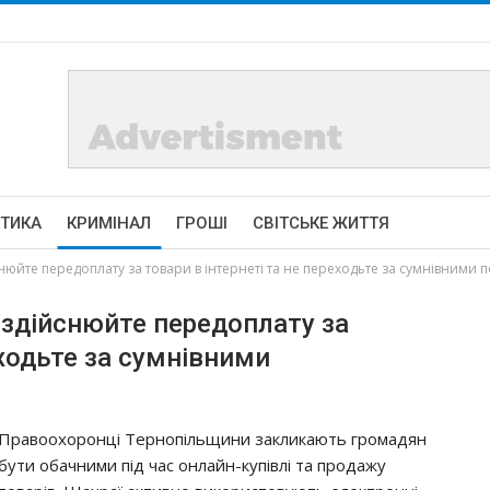
ІТИКА
КРИМІНАЛ
ГРОШІ
СВІТСЬКЕ ЖИТТЯ
йснюйте передоплату за товари в інтернеті та не переходьте за сумнівними
е здійснюйте передоплату за
еходьте за сумнівними
Правоохоронці Тернопільщини закликають громадян
бути обачними під час онлайн-купівлі та продажу