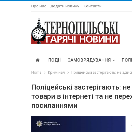
Про нас
Додати новину
Контакти
ПОДІЇ
САМОВРЯДУВАННЯ
ПОЛ
Home
Кримінал
Поліцейські застерігають: не зді
Поліцейські застерігають: н
товари в інтернеті та не пер
посиланнями