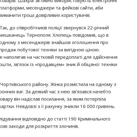
товарів. Шахраї активно використовують електронні
платформи, месенджери та фейкові сайти, аби
виманити гроші довірливих користувачів.
Так, до співробітників поліції звернувся 22-річний
мешканець Тернополя. Хлопець повідомив, що в
одному з месенджерів знайшов оголошення про
продаж побутової техніки за вигідною ціною.
е наполягав на частковій передоплаті для здійснення
ошти, зв’язок із «продавцем» зник й обіцяної техніки
Чортківського району. Жінка розмістила на одному з
онних ваг. За деякий час з нею зв’язався начебто
вару він надіслав посилання, за яким потерпіла
картки. Невдовзі з її рахунку зникли 16 000 гривень.
слідування відповідно до статті 190 Кримінального
ові заходи для розкриття злочинів.