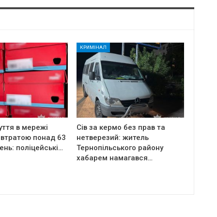
КРИМІНАЛ
уття в мережі
Сів за кермо без прав та
 втратою понад 63
нетверезий: житель
ень: поліцейські…
Тернопільського району
хабарем намагався…