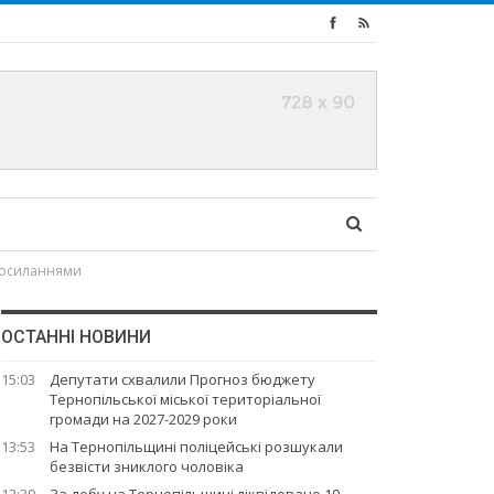
 посиланнями
ОСТАННІ НОВИНИ
15:03
Депутати схвалили Прогноз бюджету
Тернопільської міської територіальної
громади на 2027-2029 роки
13:53
На Тернопільщині поліцейські розшукали
безвісти зниклого чоловіка