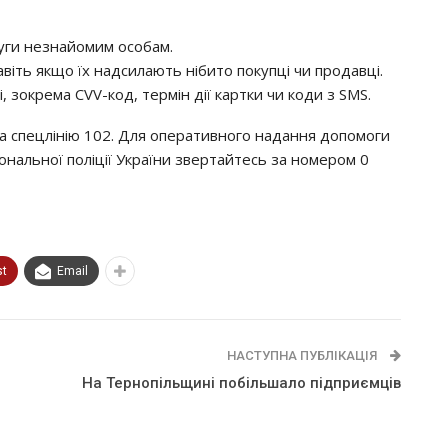
уги незнайомим особам.
віть якщо їх надсилають нібито покупці чи продавці.
, зокрема CVV-код, термін дії картки чи коди з SMS.
на спецлінію 102. Для оперативного надання допомоги
іональної поліції України звертайтесь за номером 0
st
Email
НАСТУПНА ПУБЛІКАЦІЯ
На Тернопільщині побільшало підприємців