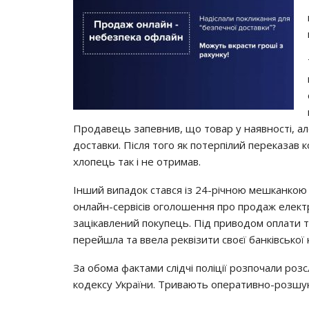
Продавець запевнив, що товар у наявності, ал
доставки. Після того як потерпілий переказав к
хлопець так і не отримав.
Інший випадок стався із 24-річною мешканкою 
онлайн-сервісів оголошення про продаж електр
зацікавлений покупець. Під приводом оплати то
перейшла та ввела реквізити своєї банківської 
За обома фактами слідчі поліції розпочали роз
кодексу України. Тривають оперативно-розшук