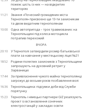
12:39
За добу на Тернопільщині ліквідовано 10
пожеж: шість із них — на відкритих
територіях
11:21
Звання «Почесний громадянин міста
Тернополя» присвоєно ще 13-ти захисникам
та двом видатним тернополянам
10:00
Одна автопригода – троє травмованих: на
Тернопільщині під колеса мотоцикла
потрапив перехожий
ВЧОРА
20:10
У Тернополі затвердили розмір батьківської
плати за навчання у мистецькому ліцеї №21
18:52
Родини полеглих захисників з Тернопільщини
запрошують на духовний ретрит у
Зарваницю
17:44
За привласнення чужого майна тернополянці
загрожує до восьми років позбавлення волі
16:36
Тернопільщина: підсумки доби від Служби
порятунку
15:23
Тернопіль і німецькі партнери GIZ реалізують
проєкт із встановлення сонячних
електростанцій у закладах освіти