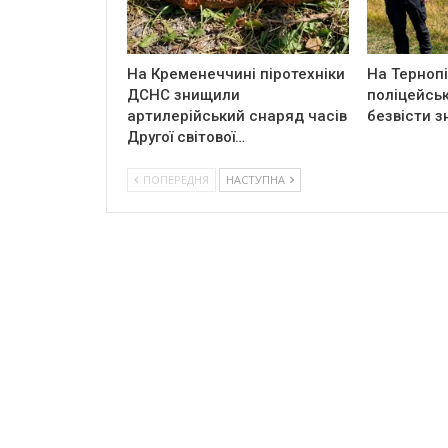
На Кременеччині піротехніки
На Терноп
ДСНС знищили
поліцейськ
артилерійський снаряд часів
безвісти з
Другої світової…
ПОПЕРЕДНЯ
НАСТУПНА