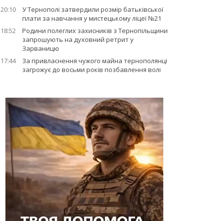
20:10
У Тернополі затвердили розмір батьківської
плати за навчання у мистецькому ліцеї №21
18:52
Родини полеглих захисників з Тернопільщини
запрошують на духовний ретрит у
Зарваницю
17:44
За привласнення чужого майна тернополянці
загрожує до восьми років позбавлення волі