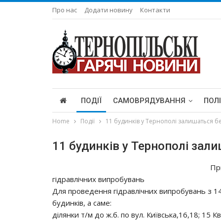
Про нас
Додати новину
Контакти
ПОДІЇ
САМОВРЯДУВАННЯ
ПОЛ
Home
Події
11 будинків у Тернополі залишаться бе
11 будинків у Тернополі зали
Пр
гідравлічних випробувань
Для проведення гідравлічних випробувань з 1
будинків, а саме:
ділянки т/м до ж.б. по вул. Київська,16,18; 15 Кв