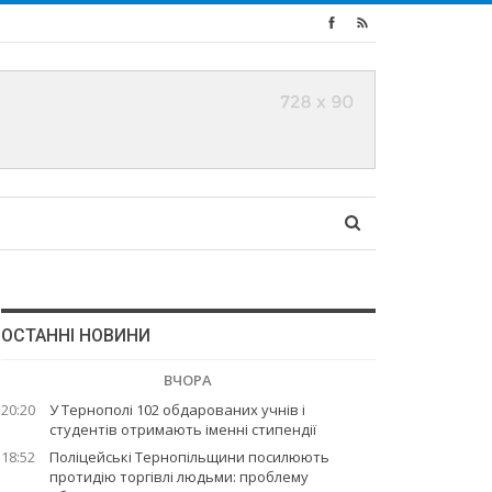
ОСТАННІ НОВИНИ
ВЧОРА
20:20
У Тернополі 102 обдарованих учнів і
студентів отримають іменні стипендії
18:52
Поліцейські Тернопільщини посилюють
протидію торгівлі людьми: проблему