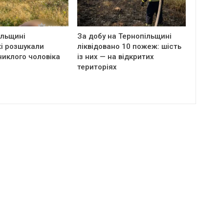
ільщині
За добу на Тернопільщині
і розшукали
ліквідовано 10 пожеж: шість
никлого чоловіка
із них — на відкритих
територіях