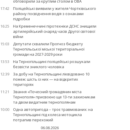
обговорили за круглим столом в ОВА
17:42
Поліцейські виявили у жителя Чортківського
району посвідчення водія з ознаками
підробки
16:25
На Кременеччині піротехніки ДСНС знищили
артилерійський снаряд часів Другої світової
війни
15:03
Депутати схвалили Прогноз бюджету
Тернопільської міської територіальної
громади на 2027-2029 роки
13:53
На Тернопільщині поліцейські розшукали
безвісти зниклого чоловіка
12:39
За добу на Тернопільщині ліквідовано 10
пожеж: шість із них — на відкритих
територіях
11:21
Звання «Почесний громадянин міста
Тернополя» присвоєно ще 13-ти захисникам
та двом видатним тернополянам
10:00
Одна автопригода – троє травмованих: на
Тернопільщині під колеса мотоцикла
потрапив перехожий
06.08.2026