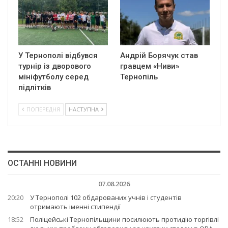
У Тернополі відбувся
Андрій Борячук став
турнір із дворового
гравцем «Ниви»
мініфутболу серед
Тернопіль
підлітків
ПОПЕРЕДНЯ
НАСТУПНА
ОСТАННІ НОВИНИ
07.08.2026
20:20
У Тернополі 102 обдарованих учнів і студентів
отримають іменні стипендії
18:52
Поліцейські Тернопільщини посилюють протидію торгівлі