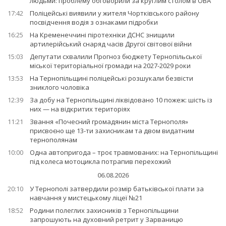
людьми: проблему обговорили за круглим столом в ОВА
17:42
Поліцейські виявили у жителя Чортківського району
посвідчення водія з ознаками підробки
16:25
На Кременеччині піротехніки ДСНС знищили
артилерійський снаряд часів Другої світової війни
15:03
Депутати схвалили Прогноз бюджету Тернопільської
міської територіальної громади на 2027-2029 роки
13:53
На Тернопільщині поліцейські розшукали безвісти
зниклого чоловіка
12:39
За добу на Тернопільщині ліквідовано 10 пожеж: шість із
них — на відкритих територіях
11:21
Звання «Почесний громадянин міста Тернополя»
присвоєно ще 13-ти захисникам та двом видатним
тернополянам
10:00
Одна автопригода – троє травмованих: на Тернопільщині
під колеса мотоцикла потрапив перехожий
06.08.2026
20:10
У Тернополі затвердили розмір батьківської плати за
навчання у мистецькому ліцеї №21
18:52
Родини полеглих захисників з Тернопільщини
запрошують на духовний ретрит у Зарваницю