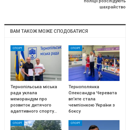
поліції розслідують
шахрайство
ВАМ ТАКОЖ МОЖЕ СПОДОБАТИСЯ
СПОРТ
СПОРТ
Тернопільська міська
Тернополянка
рада уклала
Олександра Черевата
меморандум про
вп’яте стала
розвиток дитячого
чемпіонкою України з
адаптивного спорту…
боксу
СПОРТ
СПОРТ