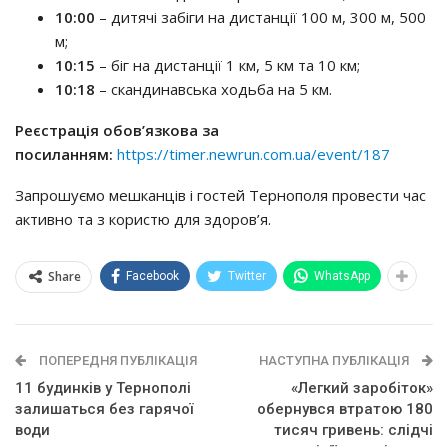
10:00
– дитячі забіги на дистанції 100 м, 300 м, 500
м;
10:15
– біг на дистанції 1 км, 5 км та 10 км;
10:18
– скандинавська ходьба на 5 км.
Реєстрація обов’язкова за
посиланням:
https://timer.newrun.com.ua/event/187
Запрошуємо мешканців і гостей Тернополя провести час
активно та з користю для здоров’я.
Share
Facebook
Twitter
WhatsApp
ПОПЕРЕДНЯ ПУБЛІКАЦІЯ
НАСТУПНА ПУБЛІКАЦІЯ
11 будинків у Тернополі
«Легкий заробіток»
залишаться без гарячої
обернувся втратою 180
води
тисяч гривень: слідчі