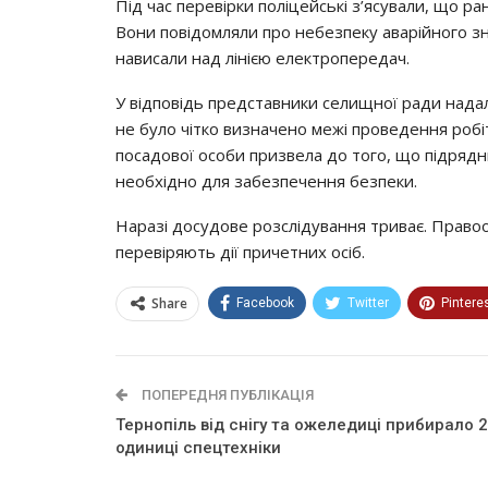
Під час перевірки поліцейські з’ясували, що 
Вони повідомляли про небезпеку аварійного зн
нависали над лінією електропередач.
У відповідь представники селищної ради надал
не було чітко визначено межі проведення робі
посадової особи призвела до того, що підрядн
необхідно для забезпечення безпеки.
Наразі досудове розслідування триває. Правоо
перевіряють дії причетних осіб.
Share
Facebook
Twitter
Pintere
ПОПЕРЕДНЯ ПУБЛІКАЦІЯ
Тернопіль від снігу та ожеледиці прибирало 
одиниці спецтехніки