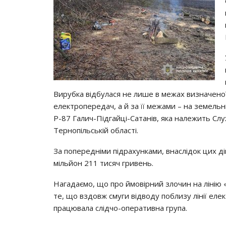
Вирубка відбулася не лише в межах визначеної
електропередач, а й за її межами – на земельн
Р-87 Галич-Підгайці-Сатанів, яка належить Слу
Тернопільській області.
За попередніми підрахунками, внаслідок цих д
мільйон 211 тисяч гривень.
Нагадаємо, що про ймовірний злочин на лінію 
те, що вздовж смуги відводу поблизу лінії еле
працювала слідчо-оперативна група.