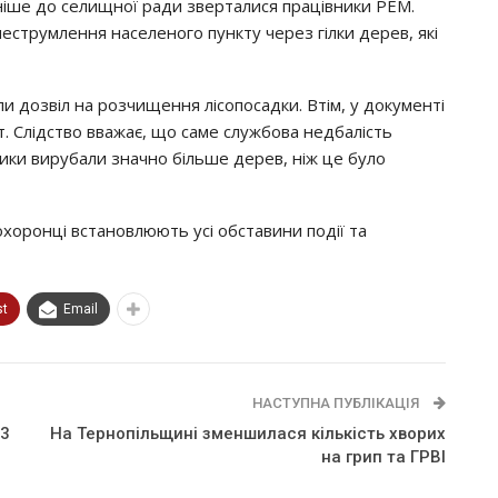
раніше до селищної ради зверталися працівники РЕМ.
еструмлення населеного пункту через гілки дерев, які
и дозвіл на розчищення лісопосадки. Втім, у документі
т. Слідство вважає, що саме службова недбалість
ики вирубали значно більше дерев, ніж це було
хоронці встановлюють усі обставини події та
st
Email
НАСТУПНА ПУБЛІКАЦІЯ
23
На Тернопільщині зменшилася кількість хворих
на грип та ГРВІ