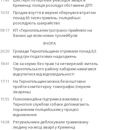
11:45
Шестеро потерпілих унаслідок аварії в
Кременці: поліція розслідує обставини ДТП
10:33
Продаж взуття в мережі обернувся втратою
понад 63 тисяч гривень: поліцейські
розслідують шахрайство
09:17
КП «Тернопільелектротранс» прийняло на
баланс ще вісім нових тролейбусів
ВЧОРА
20:20
Громади Тернопільщини отримали понад 6,5
млрд грн податкових надходжень
18:41
Сів за кермо без прав та нетверезий: житель
Тернопільського району хабарем намагався
відкупитися від відповідальності
17:11
На Тернопільщині можна безкоштовно
пройти комп’ютерну томографію (перелік
лікарень)
15:55
Психоемоційна підтримка важлива: у
Тернополі службові собаки допомагають
пораненим поліцейським у процесі
відновлення
14:38
Рятувальники деблокували травмовану
людину на місці аварії у Кременці