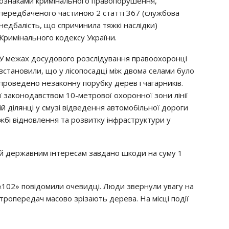
ознаками кримінального правопорушення,
передбаченого частиною 2 статті 367 (службова
недбалість, що спричинила тяжкі наслідки)
Кримінального кодексу України.
У межах досудового розслідування правоохоронці
встановили, що у лісопосадці між двома селами було
проведено незаконну порубку дерев і чагарників.
 законодавством 10-метрової охоронної зони лінії
ій ділянці у смузі відведення автомобільної дороги
жбі відновлення та розвитку інфраструктури у
ій державним інтересам завдано шкоди на суму 1
«102» повідомили очевидці. Люди звернули увагу на
ктропередач масово зрізають дерева. На місці події