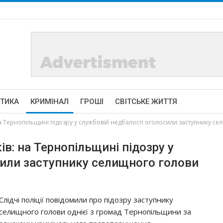
ІТИКА
КРИМІНАЛ
ГРОШІ
СВІТСЬКЕ ЖИТТЯ
а Тернопільщині підозру у службовій недбалості оголосили заступнику се
в: на Тернопільщині підозру у
сили заступнику селищного голови
Слідчі поліції повідомили про підозру заступнику
селищного голови однієї з громад Тернопільщини за