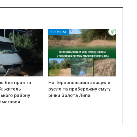
КРИМІНАЛ
мо без прав та
На Тернопільщині знищили
й: житель
русло та прибережну смугу
ького району
річки Золота Липа
амагався…