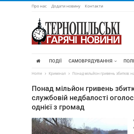
Про нас
Додати новину
Контакти
ПОДІЇ
САМОВРЯДУВАННЯ
ПОЛ
Home
Кримінал
Понад мільйон гривень збитків: н
Понад мільйон гривень збиткі
службовій недбалості оголо
однієї з громад