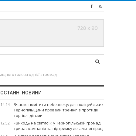
лищного голови однієї з громад
ОСТАННІ НОВИНИ
14:14
Вчасно помітити небезпеку: для поліцейських
Тернопільщини провели тренінг із протидії
торгівлі дітьми
12:52
«Виходь на світло!»: у Тернопільській громаді
триває кампанія на підтримку легальної праці