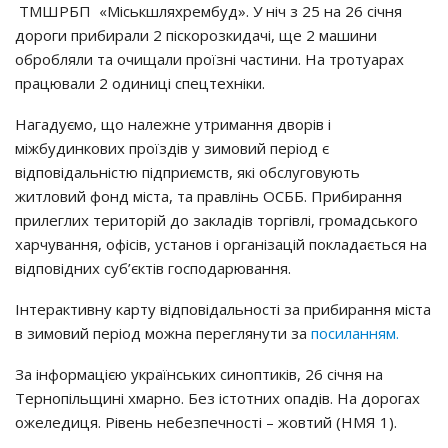
ТМШРБП «Міськшляхрембуд». У ніч з 25 на 26 січня
дороги прибирали 2 піскорозкидачі, ще 2 машини
обробляли та очищали проїзні частини. На тротуарах
працювали 2 одиниці спецтехніки.
Нагадуємо, що належне утримання дворів і
міжбудинкових проїздів у зимовий період є
відповідальністю підприємств, які обслуговують
житловий фонд міста, та правлінь ОСББ. Прибирання
прилеглих територій до закладів торгівлі, громадського
харчування, офісів, установ і організацій покладається на
відповідних суб’єктів господарювання.
Інтерактивну карту відповідальності за прибирання міста
в зимовий період можна переглянути за
посиланням.
За інформацією українських синоптиків, 26 січня на
Тернопільщині хмарно. Без істотних опадів. На дорогах
ожеледиця. Рівень небезпечності – жовтий (НМЯ 1).