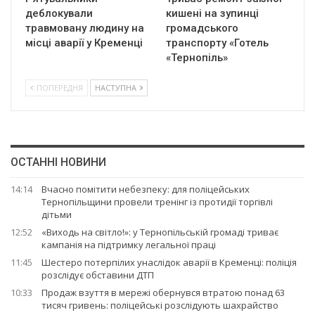
деблокували
кишені на зупинці
травмовану людину на
громадського
місці аварії у Кременці
транспорту «Готель
«Тернопіль»
ПОПЕРЕДНЯ
НАСТУПНА
ОСТАННІ НОВИНИ
14:14
Вчасно помітити небезпеку: для поліцейських
Тернопільщини провели тренінг із протидії торгівлі
дітьми
12:52
«Виходь на світло!»: у Тернопільській громаді триває
кампанія на підтримку легальної праці
11:45
Шестеро потерпілих унаслідок аварії в Кременці: поліція
розслідує обставини ДТП
10:33
Продаж взуття в мережі обернувся втратою понад 63
тисяч гривень: поліцейські розслідують шахрайство