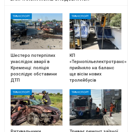
ТРАНСПОРТ
ТРАНСПОРТ
Шестеро потерпілих
КП
унаслідок аварії в
«Тернопільелектротранс»
Кременці: поліція
прийняло на баланс
розслідує обставини
ще вісім нових
ДТП
тролейбусів
ТРАНСПОРТ
ТРАНСПОРТ
Рятувальники
Триває ремонт заїзної