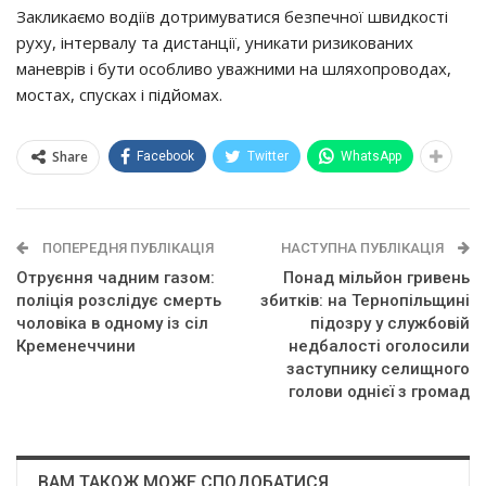
Закликаємо водіїв дотримуватися безпечної швидкості
руху, інтервалу та дистанції, уникати ризикованих
маневрів і бути особливо уважними на шляхопроводах,
мостах, спусках і підйомах.
Share
Facebook
Twitter
WhatsApp
ПОПЕРЕДНЯ ПУБЛІКАЦІЯ
НАСТУПНА ПУБЛІКАЦІЯ
Отруєння чадним газом:
Понад мільйон гривень
поліція розслідує смерть
збитків: на Тернопільщині
чоловіка в одному із сіл
підозру у службовій
Кременеччини
недбалості оголосили
заступнику селищного
голови однієї з громад
ВАМ ТАКОЖ МОЖЕ СПОДОБАТИСЯ