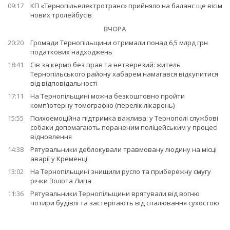
09:17
КП «Тернопільелектротранс» прийняло на баланс ще вісім
нових тролейбусів
ВЧОРА
20:20
Громади Тернопільщини отримали понад 6,5 млрд грн
податкових надходжень
18:41
Сів за кермо без прав та нетверезий: житель
Тернопільського району хабарем намагався відкупитися
від відповідальності
17:11
На Тернопільщині можна безкоштовно пройти
комп’ютерну томографію (перелік лікарень)
15:55
Психоемоційна підтримка важлива: у Тернополі службові
собаки допомагають пораненим поліцейським у процесі
відновлення
14:38
Рятувальники деблокували травмовану людину на місці
аварії у Кременці
13:02
На Тернопільщині знищили русло та прибережну смугу
річки Золота Липа
11:36
Рятувальники Тернопільщини врятували від вогню
чотири будівлі та застерігають від спалювання сухостою