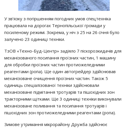
У зв’язку з погіршенням погодних умов спецтехніка
працювала на дорогах Тернопільської громади у
посиленому режимі. Зокрема, у ніч з 25 на 26 січня було
залучено 23 одиниці техніки.
ТзОВ «Техно-Буд-Центр» задіяло 7 піскорозкидачів для
механізованого посипання проїзних частин, 1 машину
для обробки проїзних частин протиожеледними
реагентами (ропа). Ще один автогрейдер здійснював
механізоване очищення проїзних частин. Також 5
одиниць спеціалізованої техніки здійснювали
механізоване підмітання тротуарів та пішохідних зон
тракторними щітками. Ще 3 одиниці техніки виконували
механізоване поливання та посипання тротуарів і
пішохідних зон протиожеледними реагентами (ропа).
Зимове утримання мікрорайону Дружба здійснює