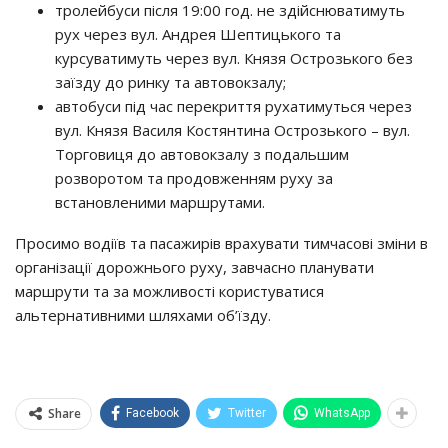
тролейбуси після 19:00 год. не здійснюватимуть
рух через вул. Андрея Шептицького та
курсуватимуть через вул. Князя Острозького без
заїзду до ринку та автовокзалу;
автобуси під час перекриття рухатимуться через
вул. Князя Василя Костянтина Острозького – вул.
Торговиця до автовокзалу з подальшим
розворотом та продовженням руху за
встановленими маршрутами.
Просимо водіїв та пасажирів врахувати тимчасові зміни в
організації дорожнього руху, завчасно планувати
маршрути та за можливості користуватися
альтернативними шляхами об’їзду.
Share
Facebook
Twitter
WhatsApp