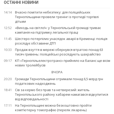
ОСТАННІ НОВИНИ
14:14
Вчасно помітити небезпеку: для поліцейських
Тернопільщини провели тренінг із протидії торгівлі
дітьми
12:52
«Виходь на світло!»: у Тернопільській громаді триває
кампанія на підтримку легальної праці
11:45
Шестеро потерпілих унаслідок аварії в Кременці: поліція
розслідує обставини ДТП
10:33
Продаж взуття в мережі обернувся втратою понад 63
тисяч гривень: поліцейські розслідують шахрайство
09:17
КП «Тернопільелектротранс» прийняло на баланс ще вісім
нових тролейбусів
ВЧОРА
20:20
Громади Тернопільщини отримали понад 6,5 млрд грн
податкових надходжень
18:41
Сів за кермо без прав та нетверезий: житель
Тернопільського району хабарем намагався відкупитися
від відповідальності
17:11
На Тернопільщині можна безкоштовно пройти
комп’ютерну томографію (перелік лікарень)