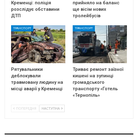
Кременці: поліція
прийняло на баланс
розслідує обставини
ще вісім нових
ДТП
тролейбусів
ТРАНСПОРТ
ТРАНСПОРТ
Рятувальники
Триває ремонт заїзної
деблокували
кишені на зупинці
травмовану людину на
громадського
місці аварії у Кременці
транспорту «Готель
«Тернопіль»
ПОПЕРЕДНЯ
НАСТУПНА