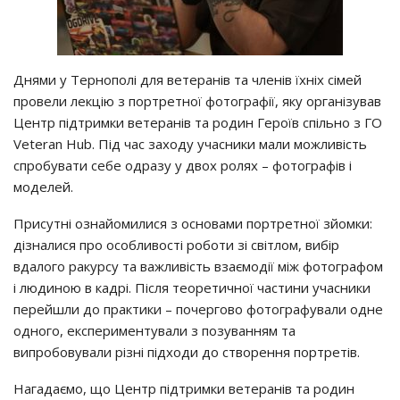
Днями у Тернополі для ветеранів та членів їхніх сімей
провели лекцію з портретної фотографії, яку організував
Центр підтримки ветеранів та родин Героїв спільно з ГО
Veteran Hub. Під час заходу учасники мали можливість
спробувати себе одразу у двох ролях – фотографів і
моделей.
Присутні ознайомилися з основами портретної зйомки:
дізналися про особливості роботи зі світлом, вибір
вдалого ракурсу та важливість взаємодії між фотографом
і людиною в кадрі. Після теоретичної частини учасники
перейшли до практики – почергово фотографували одне
одного, експериментували з позуванням та
випробовували різні підходи до створення портретів.
Нагадаємо, що Центр підтримки ветеранів та родин