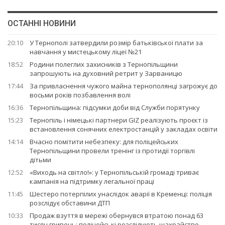
ОСТАННІ НОВИНИ
20:10
У Тернополі затвердили розмір батьківської плати за
навчання у мистецькому ліцеї №21
18:52
Родини полеглих захисників з Тернопільщини
запрошують на духовний ретрит у Зарваницю
17:44
За привласнення чужого майна тернополянці загрожує до
восьми років позбавлення волі
16:36
Тернопільщина: підсумки доби від Служби порятунку
15:23
Тернопіль і німецькі партнери GIZ реалізують проєкт із
встановлення сонячних електростанцій у закладах освіти
14:14
Вчасно помітити небезпеку: для поліцейських
Тернопільщини провели тренінг із протидії торгівлі
дітьми
12:52
«Виходь на світло!»: у Тернопільській громаді триває
кампанія на підтримку легальної праці
11:45
Шестеро потерпілих унаслідок аварії в Кременці: поліція
розслідує обставини ДТП
10:33
Продаж взуття в мережі обернувся втратою понад 63
тисяч гривень: поліцейські розслідують шахрайство