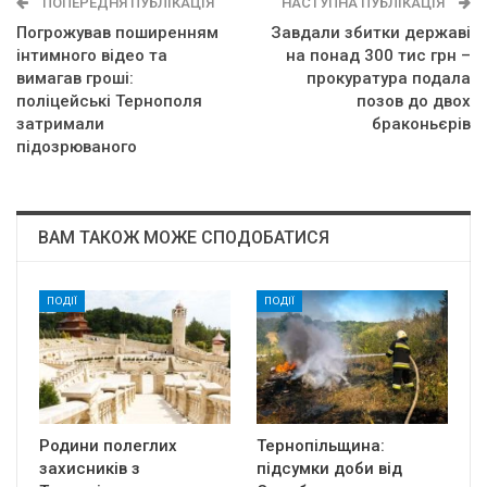
ПОПЕРЕДНЯ ПУБЛІКАЦІЯ
НАСТУПНА ПУБЛІКАЦІЯ
Погрожував поширенням
Завдали збитки державі
інтимного відео та
на понад 300 тис грн –
вимагав гроші:
прокуратура подала
поліцейські Тернополя
позов до двох
затримали
браконьєрів
підозрюваного
ВАМ ТАКОЖ МОЖЕ СПОДОБАТИСЯ
ПОДІЇ
ПОДІЇ
Родини полеглих
Тернопільщина:
захисників з
підсумки доби від