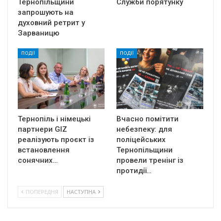
Тернопільщини
Служби порятунку
запрошують на
духовний ретрит у
Зарваницю
ПОДІЇ
ПОДІЇ
Тернопіль і німецькі
Вчасно помітити
партнери GIZ
небезпеку: для
реалізують проєкт із
поліцейських
встановлення
Тернопільщини
сонячних…
провели тренінг із
протидії…
ПОПЕРЕДНЯ
НАСТУПНА