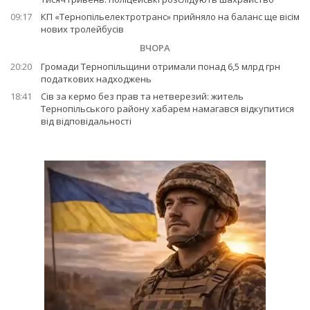
09:17
КП «Тернопільелектротранс» прийняло на баланс ще вісім
нових тролейбусів
ВЧОРА
20:20
Громади Тернопільщини отримали понад 6,5 млрд грн
податкових надходжень
18:41
Сів за кермо без прав та нетверезий: житель
Тернопільського району хабарем намагався відкупитися
від відповідальності