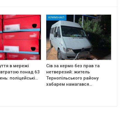
КРИМІНАЛ
уття в мережі
Сів за кермо без прав та
 втратою понад 63
нетверезий: житель
ень: поліцейські…
Тернопільського району
хабарем намагався…