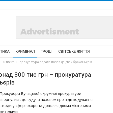
ІТИКА
КРИМІНАЛ
ГРОШІ
СВІТСЬКЕ ЖИТТЯ
300 тис грн – прокуратура подала позов до двох браконьєрів
онад 300 тис грн – прокуратура
ьєрів
Прокурори Бучацької окружної прокуратури
звернулись до суду з позовом про відшкодування
шкоди у сфері охорони довкілля двома місцевими
жителями.