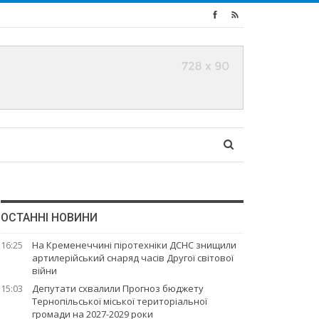
ОСТАННІ НОВИНИ
16:25
На Кременеччині піротехніки ДСНС знищили
артилерійський снаряд часів Другої світової
війни
15:03
Депутати схвалили Прогноз бюджету
Тернопільської міської територіальної
громади на 2027-2029 роки