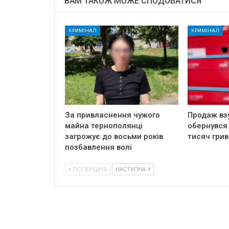
ВАМ ТАКОЖ МОЖЕ СПОДОБАТИСЯ
КРИМІНАЛ
КРИМІНАЛ
За привласнення чужого
Продаж вз
майна тернополянці
обернувся
загрожує до восьми років
тисяч грив
позбавлення волі
ПОПЕРЕДНЯ
НАСТУПНА