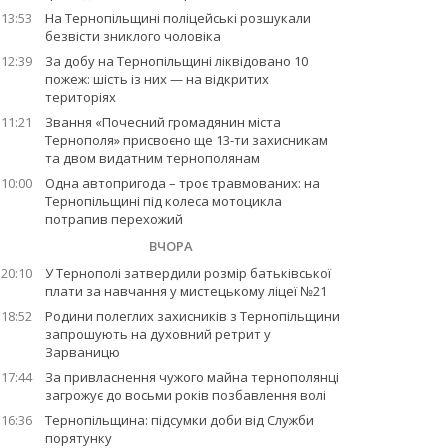
13:53
На Тернопільщині поліцейські розшукали
безвісти зниклого чоловіка
12:39
За добу на Тернопільщині ліквідовано 10
пожеж: шість із них — на відкритих
територіях
11:21
Звання «Почесний громадянин міста
Тернополя» присвоєно ще 13-ти захисникам
та двом видатним тернополянам
10:00
Одна автопригода – троє травмованих: на
Тернопільщині під колеса мотоцикла
потрапив перехожий
ВЧОРА
20:10
У Тернополі затвердили розмір батьківської
плати за навчання у мистецькому ліцеї №21
18:52
Родини полеглих захисників з Тернопільщини
запрошують на духовний ретрит у
Зарваницю
17:44
За привласнення чужого майна тернополянці
загрожує до восьми років позбавлення волі
16:36
Тернопільщина: підсумки доби від Служби
порятунку