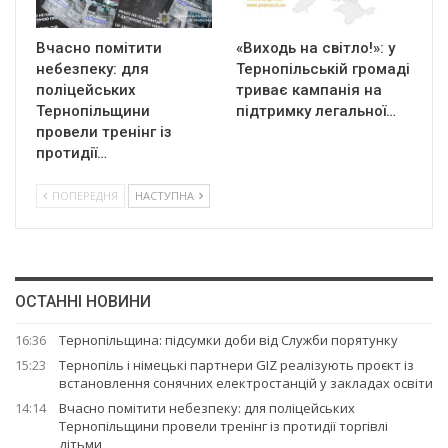
Вчасно помітити
«Виходь на світло!»: у
небезпеку: для
Тернопільській громаді
поліцейських
триває кампанія на
Тернопільщини
підтримку легальної…
провели тренінг із
протидії…
ПОПЕРЕДНЯ
НАСТУПНА
ОСТАННІ НОВИНИ
16:36
Тернопільщина: підсумки доби від Служби порятунку
15:23
Тернопіль і німецькі партнери GIZ реалізують проєкт із
встановлення сонячних електростанцій у закладах освіти
14:14
Вчасно помітити небезпеку: для поліцейських
Тернопільщини провели тренінг із протидії торгівлі
дітьми