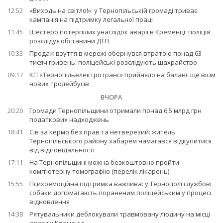
12:52
«Виходь на світло!»: у Тернопільській громаді триває
кампанія на підтримку легальної праці
11:45
Шестеро потерпілих унаслідок аварії в Кременці: поліція
розслідує обставини ДТП
10:33
Продаж взуття в мережі обернувся втратою понад 63
тисяч гривень: поліцейські розслідують шахрайство
09:17
КП «Тернопільелектротранс» прийняло на баланс ще вісім
нових тролейбусів
ВЧОРА
20:20
Громади Тернопільщини отримали понад 6,5 млрд грн
податкових надходжень
18:41
Сів за кермо без прав та нетверезий: житель
Тернопільського району хабарем намагався відкупитися
від відповідальності
17:11
На Тернопільщині можна безкоштовно пройти
комп’ютерну томографію (перелік лікарень)
15:55
Психоемоційна підтримка важлива: у Тернополі службові
собаки допомагають пораненим поліцейським у процесі
відновлення
14:38
Рятувальники деблокували травмовану людину на місці
аварії у Кременці