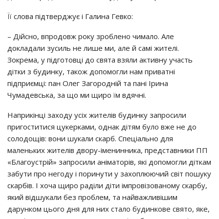
Її слова підтверджує і Галина Гевко:
– Дійсно, впродовж року зроблено чимало. Але
докладали зусиль не лише ми, але й самі жителі.
Зокрема, у підготовці до свята взяли активну участь
дітки з будинку, також допомогли нам приватні
підприємці: пан Олег Загородній та пані Ірина
Чумадевська, за що ми щиро їм вдячні.
Наприкінці заходу усіх жителів будинку запросили
пригоститися цукерками, однак дітям було вже не до
солодощів: вони шукали скарб. Спеціально для
маленьких жителів двору-іменинника, представники ПП
«Благоустрій» запросили аніматорів, які допомогли діткам
забути про негоду і поринути у захоплюючий світ пошуку
скарбів. І хоча щиро раділи діти імпровізованому скарбу,
який відшукали без проблем, та найважливішим
дарунком цього дня для них стало будинкове свято, яке,