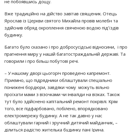
не побоявшись дощу.
Вже традиційно на дійство завітав священик. Отець
Ярослав із Церкви святого Михайла провів молебн та
здійснив обряд окроплення свяченою водою під’їздів
будинку.
Багато було сказано і про добросусідські відносини, і про
прагнення миру у нашій багатостраждальній державі. Та
говорили і про більш побутові речі.
– У нашому дворі цьогоріч проведено капремонт.
Приємно, що підрядники облаштували спеціально
понижені бордюри, завдяки чому можуть вільно
проїхати мами з візочками чи інваліди на візках. Також
тут було здійснено капітальний ремонт покрівлі. Крім
того, все підфарбовано, побілено, впорядковано
електромережу будинку. А не так давно у нас
облаштували гарний і зручний дитячий майданчик, –
ділиться радістю жителька будинку пані Ірина.