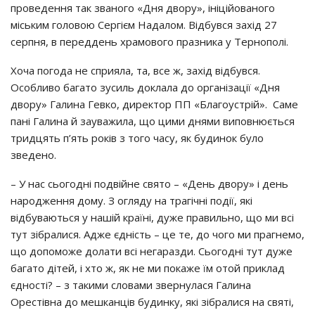
проведення так званого «Дня двору», ініційованого
міським головою Сергієм Надалом. Відбувся захід 27
серпня, в переддень храмового празника у Тернополі.
Хоча погода не сприяла, та, все ж, захід відбувся.
Особливо багато зусиль доклала до організації «Дня
двору» Галина Гевко, директор ПП «Благоустрій». Саме
пані Галина й зауважила, що цими днями виповнюється
тридцять п’ять років з того часу, як будинок було
зведено.
– У нас сьогодні подвійне свято – «День двору» і день
народження дому. З огляду на трагічні події, які
відбуваються у нашій країні, дуже правильно, що ми всі
тут зібралися. Адже єдність – це те, до чого ми прагнемо,
що допоможе долати всі негаразди. Сьогодні тут дуже
багато дітей, і хто ж, як не ми покаже їм отой приклад
єдності? – з такими словами звернулася Галина
Орестівна до мешканців будинку, які зібралися на святі,