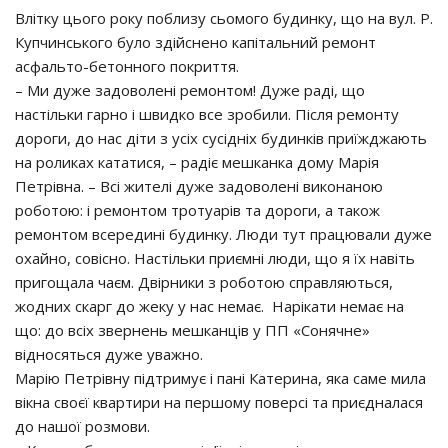
Влітку цього року поблизу сьомого будинку, що на вул. Р.
Купчинського було здійснено капітальний ремонт
асфальто-бетонного покриття.
– Ми дуже задоволені ремонтом! Дуже раді, що
настільки гарно і швидко все зробили. Після ремонту
дороги, до нас діти з усіх сусідніх будинків приїжджають
на роликах кататися, – радіє мешканка дому Марія
Петрівна. – Всі жителі дуже задоволені виконаною
роботою: і ремонтом тротуарів та дороги, а також
ремонтом всередині будинку. Люди тут працювали дуже
охайно, совісно. Настільки приємні люди, що я їх навіть
пригощала чаєм. Двірники з роботою справляються,
жодних скарг до жеку у нас немає. Нарікати немає на
що: до всіх звернень мешканців у ПП «Сонячне»
відносяться дуже уважно.
Марію Петрівну підтримує і пані Катерина, яка саме мила
вікна своєї квартири на першому поверсі та приєдналася
до нашої розмови.