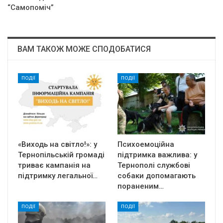
“Самопоміч”
ВАМ ТАКОЖ МОЖЕ СПОДОБАТИСЯ
ПОДІЇ
ПОДІЇ
«Виходь на світло!»: у
Психоемоційна
Тернопільській громаді
підтримка важлива: у
триває кампанія на
Тернополі службові
підтримку легальної…
собаки допомагають
пораненим…
ПОДІЇ
ПОДІЇ