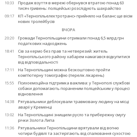
10:33
Продаж взуття в мережі обернувся втратою понад 63
тисяч гривень: поліцейські розслідують шахрайство
09:17
КП «Тернопільелектротранс» прийняло на баланс ще вісім
нових тролейбусів
ВЧОРА
20:20
Громади Тернопільщини отримали понад 6,5 млрд грн
податкових надходжень
18:41
Сів за кермо без прав та нетверезий: житель
Тернопільського району хабарем намагався відкупитися
від відповідальності
17:11
На Тернопільщині можна безкоштовно пройти
комп’ютерну томографію (перелік лікарень)
15:55
Психоемоційна підтримка важлива: у Тернополі службові
собаки допомагають пораненим поліцейським у процесі
відновлення
14:38
Рятувальники деблокували травмовану людину на місці
аварії у Кременці
13:02
На Тернопільщині знищили русло та прибережну смугу
річки Золота Липа
11:36
Рятувальники Тернопільщини врятували від вогню
чотири будівлі та застерігають від спалювання сухостою