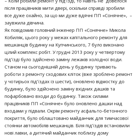
– Коли робили ремонт у під’їзді, то навіть не довелося
після працівників мити двері, оскільки справді зробили
все дуже охайно, за що ми дуже вдячні ПП «Сонячне», –
заувжила дівчина.
Як повідомив головний інженер ПП «Сонячне» Микола
Кобиляк, цього року у межах капітального ремонту для
мешканців будинку на Купчинського, 7 було виконано
цілий комплекс робіт. У грудні 2013 року у четвертому
під’їзді було здійснено заміну лежаків холодної води.
Станом на сьогоднішній день у будинку тривають
роботи з ремонту сходових кліток (вже зроблено ремонт
у чотирьох під’їздах із шести), оновлено відмостку до
будинку, було здійснено заміну вхідних дашків та
пофарбовано входи до будинку. Також силами
працівників ПП «Сонячне» було оновлено дашки над
входами у підвали. Окрім ремонту асфальто-бетонного
покриття, було облаштовано майданчик для тимчасової
стоянки автомобілів мешканців. Біля під’їздів встановили
нові лавки, а дитячий майданчик поблизу дому