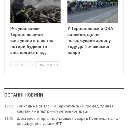
Рятувальники
У Тернопільській ОВА
Тернопільщини
заявили, що не
врятували від вогню
погоджували хресну
чотири будівлі та
ходу до Почаївської
застерігають від…
лаври
ПОПЕРЕДНЯ
НАСТУПНА
ОСТАННІ НОВИНИ
12:52
«Виходь на світло!»: у Тернопільській громаді триває
кампанія на підтримку легальної праці
11:45
Шестеро потерпілих унаслідок аварії в Кременці: поліція
розслідує обставини ДТП