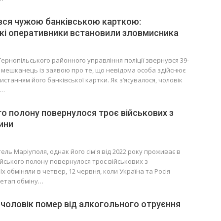
вся чужою банківською карткою:
кі оперативники встановили зловмисника
Тернопільського районного управління поліції звернувся 39-
 мешканець із заявою про те, що невідома особа здійснює
истанням його банківської картки. Як з’ясувалося, чоловік
,…
го полону повернулося троє військових з
ини
ель Маріуполя, однак його сім'я від 2022 року проживає в
ійського полону повернулося троє військових з
х обміняли в четвер, 12 червня, коли Україна та Росія
 етап обміну…
 чоловік помер від алкогольного отруєння