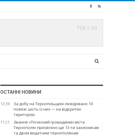
ОСТАННІ НОВИНИ
12:39
За добу на Тернопільщині ліквідовано 10
пожеж: шість із них — на відкритих
територіях
11:21
Звання «Почесний громадянин міста
Тернополя» присвоєно ще 13-ти захисникам
та двом видатним тернополянам