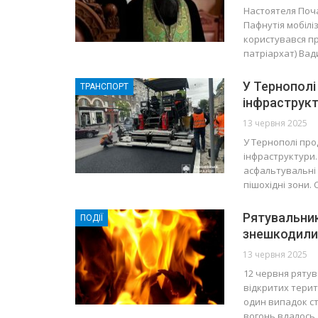
Настоятеля Поча
Пафнутія мобілі
користувався пр
патріархат) Ва
У Тернопол
ТРАНСПОРТ
інфраструк
13 червня 2025
У Тернополі пр
інфраструктури.
асфальтувальні 
пішохідні зони. 
Рятувальник
ПОДІЇ
знешкодили
13 червня 2025
12 червня рятув
відкритих терито
один випадок ст
вогонь вдалось