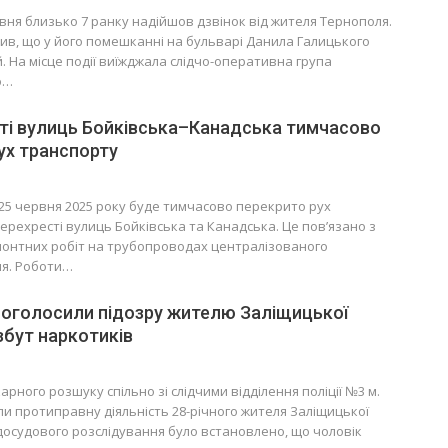
ервня близько 7 ранку надійшов дзвінок від жителя Тернополя.
ив, що у його помешканні на бульварі Данила Галицького
 На місце події виїжджала слідчо-оперативна група
о…
ті вулиць Бойківська–Канадська тимчасово
ух транспорту
о 25 червня 2025 року буде тимчасово перекрито рух
ерехресті вулиць Бойківська та Канадська. Це пов’язано з
онтних робіт на трубопроводах централізованого
я. Роботи…
 оголосили підозру жителю Заліщицької
збут наркотиків
рного розшуку спільно зі слідчими відділення поліції №3 м.
и протиправну діяльність 28-річного жителя Заліщицької
 досудового розслідування було встановлено, що чоловік