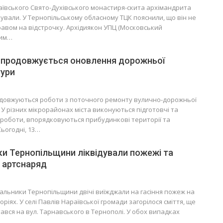
ївського Свято-Духівського монастиря-скита архімандрита
зували. У Тернопільському обласному ТЦК пояснили, що він не
авом на відстрочку. Архідиякон УПЦ (Московський
дим…
і продовжується оновлення дорожньої
тури
одовжуються роботи з поточного ремонту вулично-дорожньої
 У різних мікрорайонах міста виконуються підготовчі та
роботи, впорядковуються прибудинкові території та
Сьогодні, 13…
и Тернопільщини ліквідували пожежі та
 артснаряд
альники Тернопільщини двічі виїжджали на гасіння пожеж на
ріях. У селі Павлів Нараївської громади загорілося сміття, ще
ався на вул. Тарнавського в Тернополі. У обох випадках
…