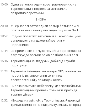
10:00
Одна автопригода – троє травмованих: на
Тернопільщині під колеса мотоцикла
потрапив перехожий
ВЧОРА
20:10
У Тернополі затвердили розмір батьківської
плати за навчання у мистецькому ліцеї №21
18:52
Родини полеглих захисників з Тернопільщини
запрошують на духовний ретрит у
Зарваницю
17:44
За привласнення чужого майна тернополянці
загрожує до восьми років позбавлення волі
16:36
Тернопільщина: підсумки доби від Служби
порятунку
15:23
Тернопіль і німецькі партнери GIZ реалізують
проєкт із встановлення сонячних
електростанцій у закладах освіти
14:14
Вчасно помітити небезпеку: для поліцейських
Тернопільщини провели тренінг із протидії
торгівлі дітьми
12:52
«Виходь на світло!»: у Тернопільській громаді
триває кампанія на підтримку легальної праці