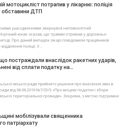
ій мотоцикліст потрапив у лікарню: поліція
 обставини ДТП
лесними ушкодженнями звернувся неповнолітній
6-річний юнак сказав, що травми отримав у дорожньо-
игоді. Про даний випадок лікарі повідомили працівників
відділення поліції. У…
 що постраждали внаслідок ракетних ударів,
ьнені від сплати податку на…
ільської міської ради прийнято рішення про внесення змін в
ради від 06.06.2019 №7/35/5 «Про місцеві податки і збори
міської територіальної громади». Зокрема, з метою підтримки
ьщині мобілізували священника
о патріархату