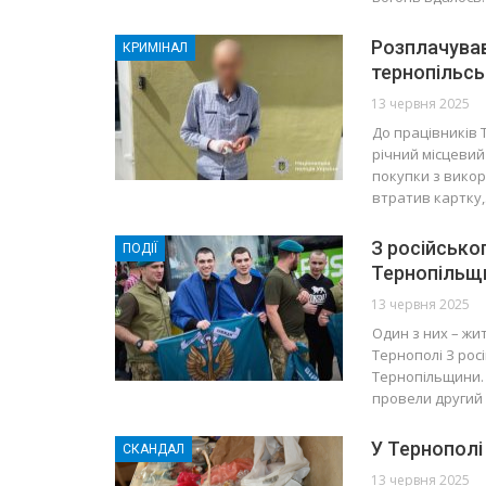
Розплачува
КРИМІНАЛ
тернопільсь
13 червня 2025
До працівників 
річний місцевий
покупки з викор
втратив картку
З російсько
ПОДІЇ
Тернопільщ
13 червня 2025
Один з них – жит
Тернополі З рос
Тернопільщини. Ї
провели другий
У Тернополі
СКАНДАЛ
13 червня 2025