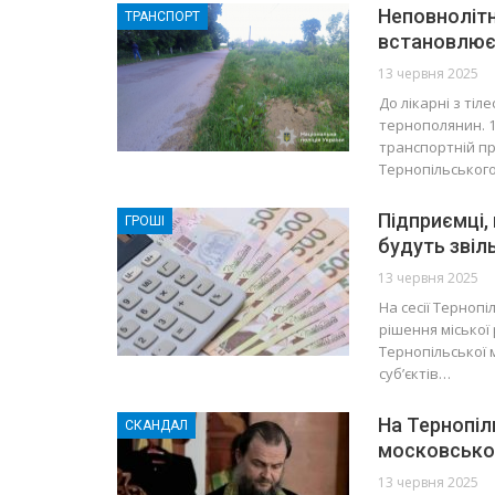
Неповнолітн
ТРАНСПОРТ
встановлює
13 червня 2025
До лікарні з ті
тернополянин. 1
транспортній пр
Тернопільського 
Підприємці,
ГРОШІ
будуть звіл
13 червня 2025
На сесії Терноп
рішення міської 
Тернопільської 
суб’єктів…
На Тернопіл
СКАНДАЛ
московськог
13 червня 2025