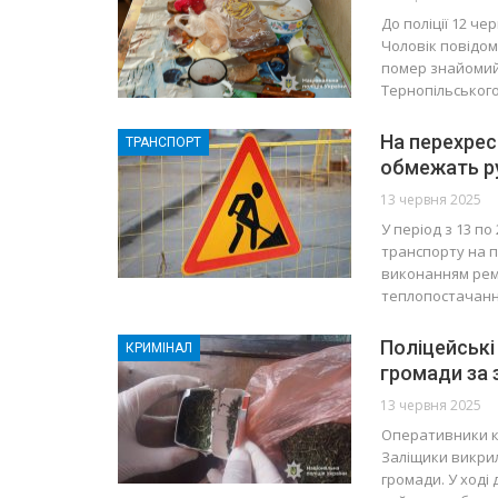
До поліції 12 ч
Чоловік повідом
помер знайомий.
Тернопільськог
На перехрес
ТРАНСПОРТ
обмежать р
13 червня 2025
У період з 13 п
транспорту на п
виконанням рем
теплопостачанн
Поліцейські
КРИМІНАЛ
громади за 
13 червня 2025
Оперативники ка
Заліщики викрил
громади. У ході